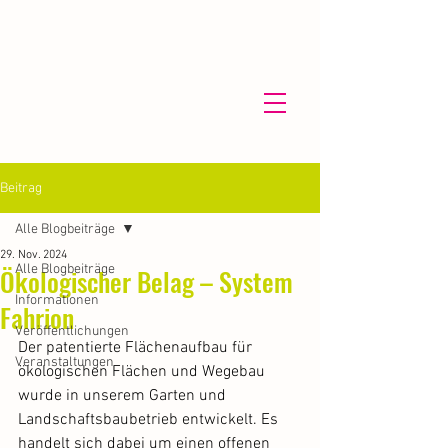
Beitrag
Alle Blogbeiträge
29. Nov. 2024
Alle Blogbeiträge
Ökologischer Belag – System
Informationen
Fahrion
Veröffentlichungen
Der patentierte Flächenaufbau für 
Veranstaltungen
ökologischen Flächen und Wegebau 
wurde in unserem Garten und 
Landschaftsbaubetrieb entwickelt. Es 
handelt sich dabei um einen offenen 