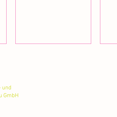
- und
au GmbH
Naturpool von Fahrion: »Fühlt sich
Fühlt
einfach gut an«
dem H
Impressum
Datenschutz