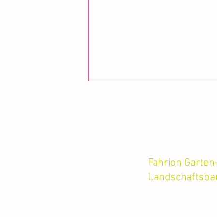
Fahrion Garten
Landschaftsb
Gärten des Jahres 2023 – Die 50
schönsten Privatgärten
Zeppelinstraße 14
73274 Notzingen