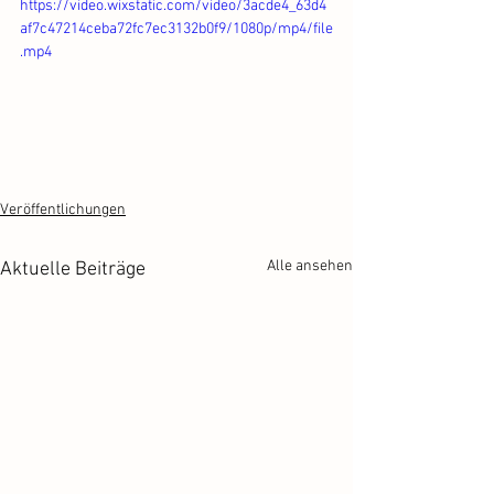
https://video.wixstatic.com/video/3acde4_63d4
af7c47214ceba72fc7ec3132b0f9/1080p/mp4/file
.mp4
Veröffentlichungen
Alle ansehen
Aktuelle Beiträge