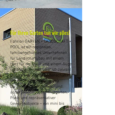
Für Ihren Garten tun wir alles!
Fahrion GARTEN + LANDSCHAFT +
POOL ist ein regionales,
familiengeführtes Unternehmen
für Landschaftsbau mit einem
Herz für die Natur und einem Auge
für Ästhetik – seit über 40 Jahren!
Unsere besondere Leidenschaft?
Wir rocken die Planung und
Umsetzung hochwertiger und
außergewöhnlicher Privatgärten,
Pools und repräsentativer
Gewerbeobjekte – von mini bis
mega.