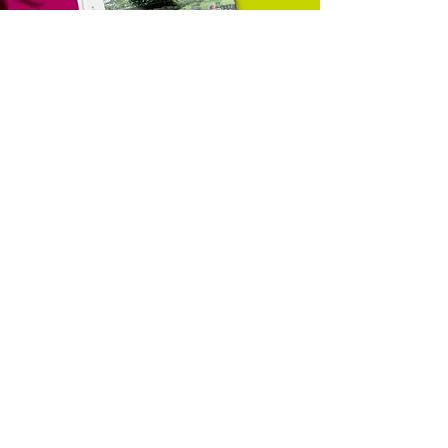
100 schöne Gärten
Wir sind wieder dabei! In diesem
Jahr haben wir es auf die "Longlist"
der 100 schönsten Gärten geschafft.
Schauen Sie mal rein!
Mehr lesen